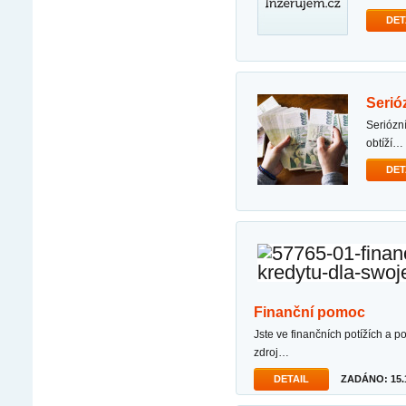
DET
seri
seriózní nabídka půjčky dobrý den, s cílem pomoci vám překonat různé finanční starosti a bez
obtíží…
DET
finanční pomoc
jste ve finančních potížích a potřebujete půjčku k vyrovnání svého dluhu nebo hledáte spolehlivý
zdroj…
DETAIL
ZADÁNO: 15.1