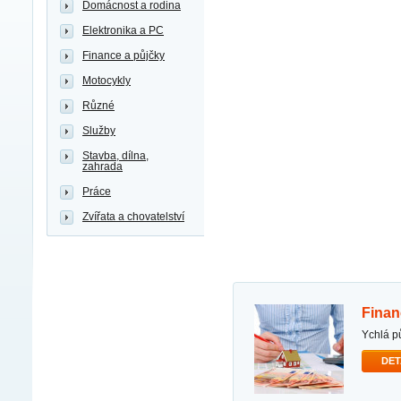
Domácnost a rodina
Elektronika a PC
Finance a půjčky
Motocykly
Různé
Služby
Stavba, dílna,
zahrada
Práce
Zvířata a chovatelství
fina
ychlá 
DET