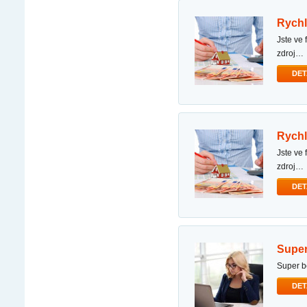
ryc
jste ve finančních potížích a potřebujete půjčku k vyrovnání svého dluhu nebo hledáte spolehlivý
zdroj…
DET
ryc
jste ve finančních potížích a potřebujete půjčku k vyrovnání svého dluhu nebo hledáte spolehlivý
zdroj…
DET
supe
super 
DET