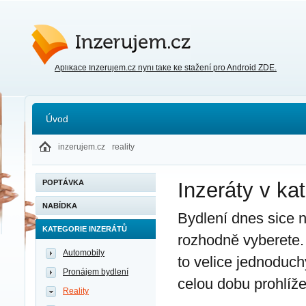
Inzerujem.cz
Aplikace Inzerujem.cz nyní také ke stažení pro Android ZDE.
Úvod
inzerujem.cz
reality
POPTÁVKA
Inzeráty v kat
NABÍDKA
Bydlení dnes sice n
KATEGORIE INZERÁTŮ
rozhodně vyberete. 
Automobily
to velice jednoduc
Pronájem bydlení
celou dobu prohlíž
Reality