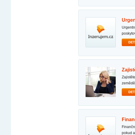
urge
urgentní půjčka!!! urgentní půjčka!!! urgentní... na této stránce jsem narazil na tohoto
poskyto
DET
zaji
zajistěte finanční pomoc pokud hledáte spolehlivou půjčku na: - zaplaťte své dluhy nebo účty; -
zeměděls
DET
fina
finanční pomoc pro ženy/muže z české republiky dobrý den, paní/pane potřebujete půjčku?
pokud 