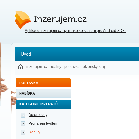
Inzerujem.cz
Aplikace Inzerujem.cz nyní také ke stažení pro Android ZDE.
Úvod
inzerujem.cz
reality
poptávka
plzeňský kraj
POPTÁVKA
NABÍDKA
KATEGORIE INZERÁTŮ
Automobily
Pronájem bydlení
Reality