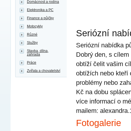
Domácnost a rodina
Elektronika a PC
Finance a půjčky
Motocykly
Seriózní nabí
Různé
Služby
Seriózní nabídka p
Stavba, dílna,
Dobrý den, s cílem 
zahrada
obtíží čelit vašim
Práce
Zvířata a chovatelství
obtížích nebo kteří
problémy nebo zahá
Kč na dobu splácen
více informací o m
mailem: alexandr
Fotogalerie