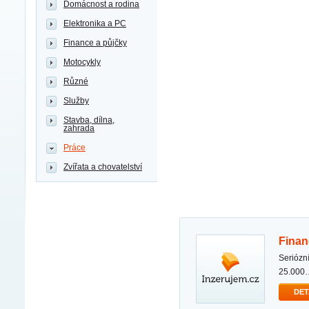
Domácnost a rodina
Elektronika a PC
Finance a půjčky
Motocykly
Různé
Služby
Stavba, dílna,
zahrada
Práce
Zvířata a chovatelství
fina
seriózní nabídka půjčky kvalitni financni sluzby ziskejte jeste dnes tuto kvalitni financni pujcku od
25.000
DET