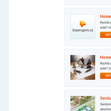
home
rychlá garantovaná půjčka potřebujete půjčku na financování vašich projektů, koupi domu nebo
auta? z
DET
home
rychlá garantovaná půjčka potřebujete půjčku na financování vašich projektů, koupi domu nebo
auta? z
DET
seri
seriózní a rychlá nabídka půjčky spolupracujeme s partnerskými bankami v několika zemích,
abycho