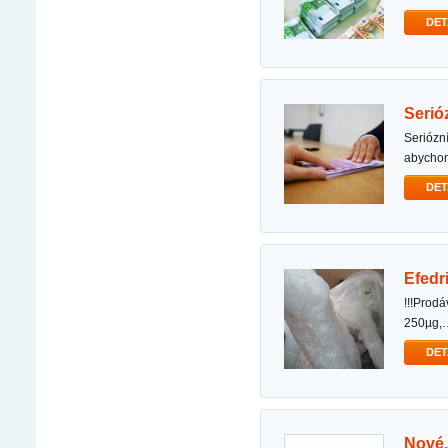
DET
seri
seriózní a rychlá nabídka půjčky spolupracujeme s partnerskými bankami v několika zemích,
abycho
DET
efed
!!!prodáváme léky na předpis i bez něj!!! mdma, heroin, kokain, efedrin, ketamin, pervitin, lsd
250µg,
DET
nové