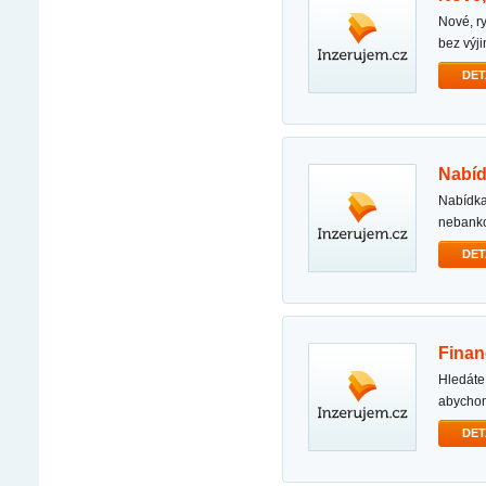
nové, rychlé a bezpečné nabízíme rychlé a bezpečné půjčky. naše půjčky jsou dostupné všem
bez výj
DET
nabí
nabídka super urgentní půjčky s námi můžete zapomenout na své finanční problémy. naše
nebanko
DET
fina
hledáte spolehlivou finanční podporu pro růst nebo udržení vašeho podnikání? jsme tu,
abycho
DET