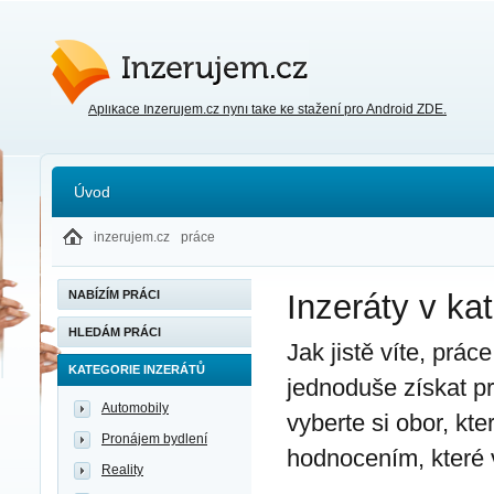
Inzerujem.cz
Aplikace Inzerujem.cz nyní také ke stažení pro Android ZDE.
Úvod
inzerujem.cz
práce
NABÍZÍM PRÁCI
Inzeráty v kat
HLEDÁM PRÁCI
Jak jistě víte, prá
KATEGORIE INZERÁTŮ
jednoduše získat pr
Automobily
vyberte si obor, kt
Pronájem bydlení
hodnocením, které 
Reality