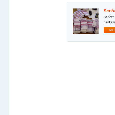
seri
seriózní a rychlá nabídka půjčky - whatsapp: +420739364434 spolupracujeme s partnerskými
bankami
DET