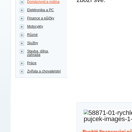
Domácnost a rodina
Elektronika a PC
Finance a půjčky
Motocykly
Různé
Služby
Stavba, dílna,
zahrada
Práce
Zvířata a chovatelství
rychlé financování p