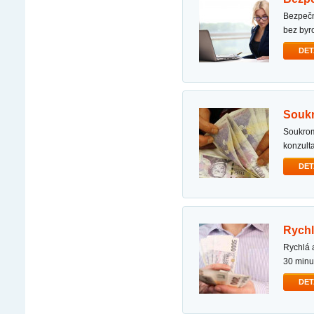
bezpečná finanční pomoc nabízím bezpečnou a rychlou finanční pomoc. chcete-li získat pomoc
bez byr
DET
souk
soukromá a rychlá půjčka půjčka na nemovitost s hypotékou od soukromých investorů. bez
konzult
DET
rych
rychlá a urgentní půjčka dobrý den, potřebujete rychlou půjčku? nabízím všechny typy půjček do
30 minu
DET