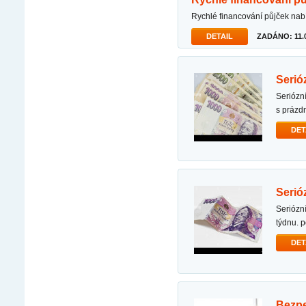
rychlé financování půjček na
DETAIL
ZADÁNO: 11.0
seri
seriózní nabídka půjčky dobrý den, abych vám pomohla překonat vaše finanční starosti spojené
s práz
DET
seri
seriózní a spolehlivá nabídka půjčky nebankovní půjčka dostupná 24 hodin denně, 7 dní v
týdnu. 
DET
bez