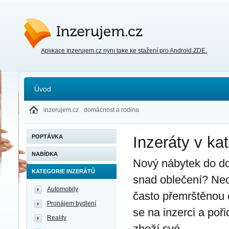
Inzerujem.cz
Aplikace Inzerujem.cz nyní také ke stažení pro Android ZDE.
Úvod
inzerujem.cz
domácnost a rodina
POPTÁVKA
Inzeráty v kat
NABÍDKA
Nový nábytek do dom
KATEGORIE INZERÁTŮ
snad oblečení? Nec
Automobily
často přemrštěnou 
Pronájem bydlení
se na inzerci a poř
Reality
zboží své.