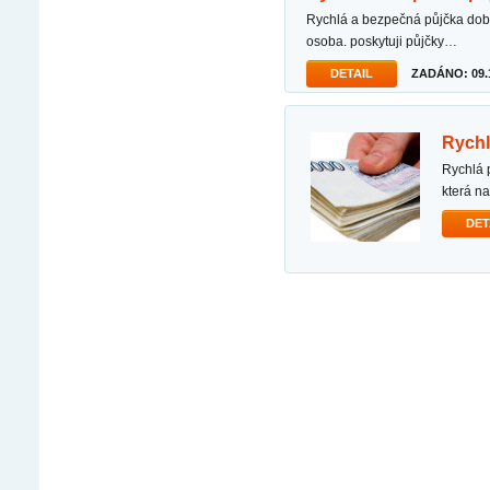
rychlá a bezpečná půjčka dobrý den, pane/paní, jsem čestná, seriózní a finančně zodpovědná
osoba. poskytuji půjčky…
DETAIL
ZADÁNO: 09.1
rych
rychlá půjčka potvrzena dobrý den, jmenuji se suzana kove a jsem poctivá soukromá věřitelka,
která n
DET