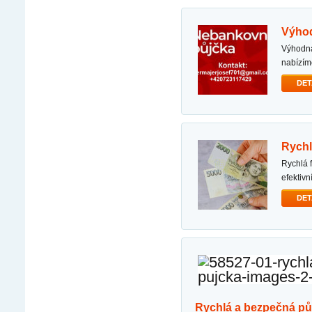
výho
výhodná nabídka půjčky na konec roku půjčit si můžete od 50 000 kč do 50.000.000. kč
nabízí
DET
rych
rychlá finanční pomoc rychlá finanční pomoc v celé české republice. díky rychlému a
efektiv
DET
rychlá a bezpečná pů