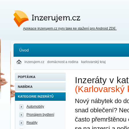
Inzerujem.cz
Aplikace Inzerujem.cz nyní také ke stažení pro Android ZDE.
Úvod
inzerujem.cz
domácnost a rodina
karlovarský kraj
POPTÁVKA
Inzeráty v kat
(Karlovarský 
NABÍDKA
KATEGORIE INZERÁTŮ
Nový nábytek do dom
Automobily
snad oblečení? Nec
Pronájem bydlení
často přemrštěnou 
Reality
se na inzerci a poř