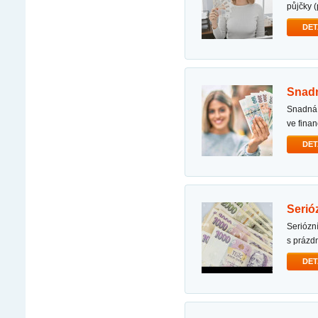
půjčky (
DET
snad
snadná a rychlá půjčka poskytuji půjčky všem bonitním a schopným splácet. pokud se nacházíte
ve fina
DET
seri
seriózní nabídka půjčky dobrý den, abych vám pomohla překonat vaše finanční starosti spojené
s práz
DET