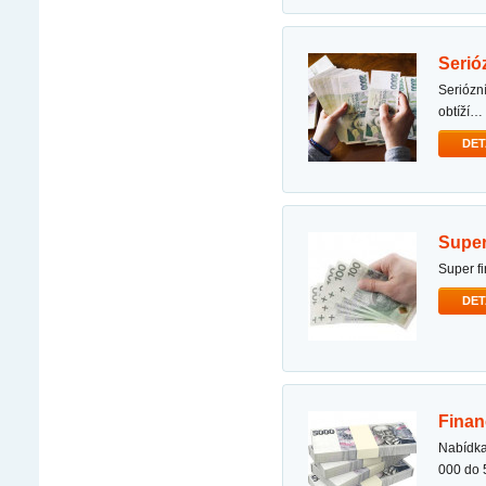
seri
seriózní nabídka půjčky dobrý den, s cílem pomoci vám překonat různé finanční starosti a bez
obtíží…
DET
supe
super 
DET
fina
nabídka rychlé půjčky nabízím vám jednorázovou finanční půjčku od přímého investora od 50
000 do