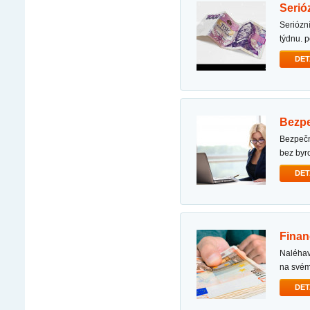
seri
seriózní a spolehlivá nabídka půjčky nebankovní půjčka dostupná 24 hodin denně, 7 dní v
týdnu. 
DET
bez
bezpečná finanční pomoc nabízím bezpečnou a rychlou finanční pomoc. chcete-li získat pomoc
bez byr
DET
fina
naléhavá nabídka půjčky hledáte finanční pomoc za rozumných podmínek a potřebujete peníze
na své
DET