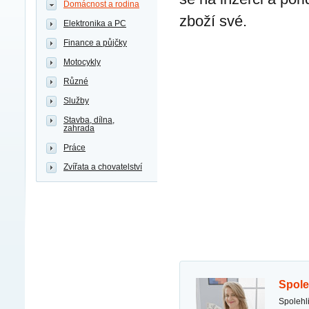
Domácnost a rodina
zboží své.
Elektronika a PC
Finance a půjčky
Motocykly
Různé
Služby
Stavba, dílna,
zahrada
Práce
Zvířata a chovatelství
spol
spolehlivá finanční pomoc nabídka soukromé půjčky s úrokem 3 %. vážení klienti, nabízím