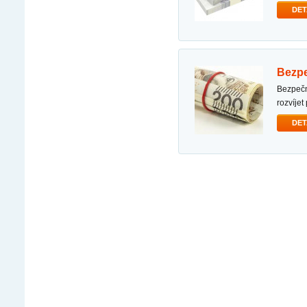
DET
bezp
bezpečné a rychlé půjčky hledáte finanční pomoc pro: - zaplaťte dluh nebo fakturu - vytvořit nebo
rozvíjet
DET