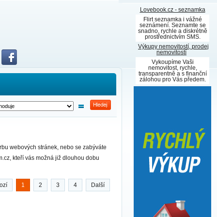
Lovebook.cz - seznamka
Flirt seznamka i vážné
seznámení. Seznamte se
snadno, rychle a diskrétně
prostřednictvím SMS.
Výkupy nemovitostí, prodej
nemovitostí
Vykoupíme Vaši
nemovitost, rychle,
transparentně a s finanční
zálohou pro Vás předem.
vorbu webových stránek, nebo se zabýváte
m.cz, kteří vás možná již dlouhou dobu
ozí
1
2
3
4
Další