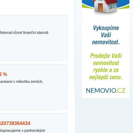
2 %
 +420739364434