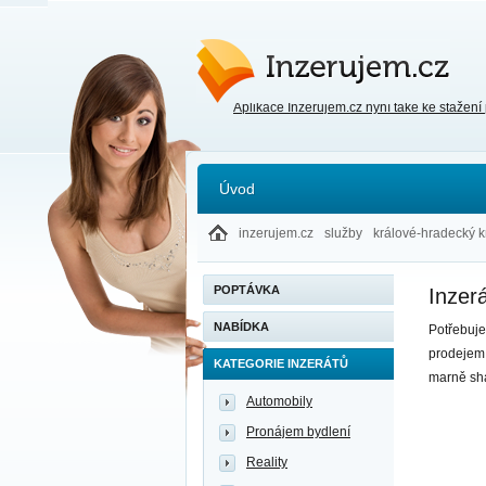
Inzerujem.cz
Aplikace Inzerujem.cz nyní také ke stažení
Úvod
inzerujem.cz
služby
králové-hradecký k
POPTÁVKA
Inzerá
NABÍDKA
Potřebuje
prodejem 
KATEGORIE INZERÁTŮ
marně shá
Automobily
Pronájem bydlení
Reality