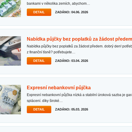
bankami v několika zemích, abychom…
DETAIL
ZADÁNO: 04.06. 2026
nabídka půjčky bez poplatků za žádost předem
nabídka půjčky bez poplatků za žádost předem. dobrý den! potřebujete půjčku, abyste se dostali
z finanční tísně? potřebujete…
DETAIL
ZADÁNO: 03.04. 2026
expresní nebankovní půjčka
expresní nebankovní půjčka nízká a stabilní úroková sazba je garantována po celou dobu
splácení. díky široké…
DETAIL
ZADÁNO: 05.03. 2026