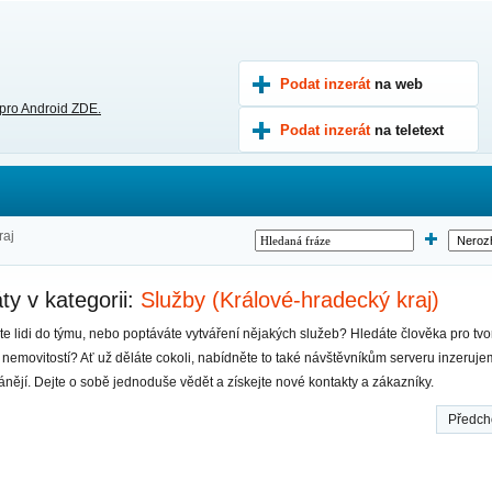
Podat inzerát
na web
 pro Android ZDE.
Podat inzerát
na teletext
raj
ty v kategorii:
Služby (Králové-hradecký kraj)
te lidi do týmu, nebo poptáváte vytváření nějakých služeb? Hledáte člověka pro t
nemovitostí? Ať už děláte cokoli, nabídněte to také návštěvníkům serveru inzeruje
nějí. Dejte o sobě jednoduše vědět a získejte nové kontakty a zákazníky.
Předch