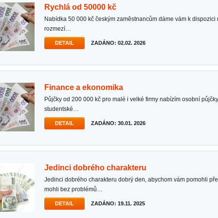
rychlá od 50000 kč
nabídka 50 000 kč českým zaměstnancům dáme vám k dispozici naši službu nabídky půjček v
rozmezí…
DETAIL
ZADÁNO: 02.02. 2026
finance a ekonomika
půjčky od 200 000 kč pro malé i velké firmy nabízím osobní půjčky, podnikatelské půjčky,
studentské…
DETAIL
ZADÁNO: 30.01. 2026
jedinci dobrého charakteru
jedinci dobrého charakteru dobrý den, abychom vám pomohli překonat různé finanční starosti a
mohli bez problémů…
DETAIL
ZADÁNO: 19.11. 2025