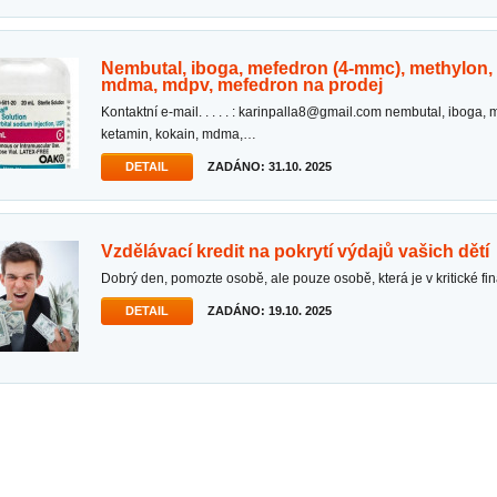
nembutal, iboga, mefedron (4-mmc), methylon, ketamin, kokain,
mdma, mdpv, mefedron na prodej
kontaktní e-mail. . . . . : karinpalla8@gmail.com nembutal, iboga, mefedron (4-mmc), methylon,
ketamin, kokain, mdma,…
DETAIL
ZADÁNO: 31.10. 2025
vzdělávací kredit na pokrytí výdajů vašich dětí
dobrý den, pomozte osobě, ale pouze osobě, která je v kritické f
DETAIL
ZADÁNO: 19.10. 2025