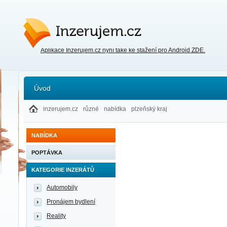
Inzerujem.cz
Aplikace Inzerujem.cz nyní také ke stažení pro Android ZDE.
Úvod
inzerujem.cz
různé
nabídka
plzeňský kraj
NABÍDKA
POPTÁVKA
KATEGORIE INZERÁTŮ
Automobily
Pronájem bydlení
Reality