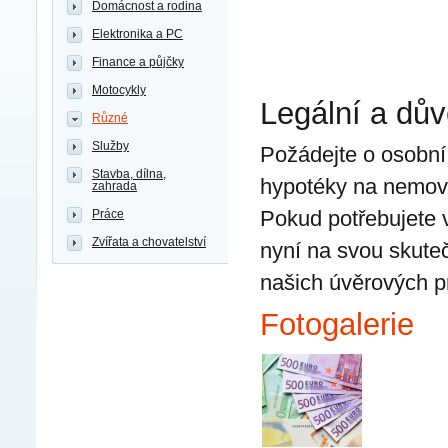
Domácnost a rodina
Elektronika a PC
Finance a půjčky
Motocykly
Legální a dů
Různé
Služby
Požádejte o osobní
Stavba, dílna,
hypotéky na nemovi
zahrada
Pokud potřebujete v
Práce
Zvířata a chovatelství
nyní na svou skuteč
našich úvěrových 
Fotogalerie