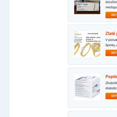
doručen
medsgu
DET
zlat
v ponuke internetového zlatníctva korai nechýbajú ani zlaté prstene. podobne ako iné zlaté
šperky,
DET
pept
zhubněte 10–12 kg měsíčně s ozempic/mounjaro 5mg, 7.5mg,12.5mg,15mg bojujte s
diabeti
DET