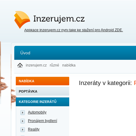
Inzerujem.cz
Aplikace Inzerujem.cz nyní také ke stažení pro Android ZDE.
Úvod
inzerujem.cz
různé
nabídka
NABÍDKA
Inzeráty v kategorii:
POPTÁVKA
KATEGORIE INZERÁTŮ
Automobily
Pronájem bydlení
Reality