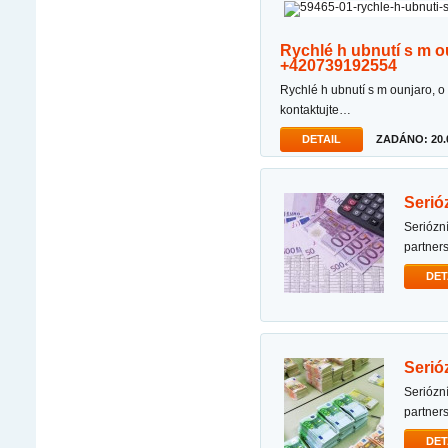
rychlé h ubnutí s m ounjaro, o zempic, w egovy, s axenda w hatsapp:
+420739192554
rychlé h ubnutí s m ounjaro, o zempic, w egovy, s axenda w hatsapp: +420739192554
kontaktujte…
DETAIL
ZADÁNO: 20.0
seri
seriózní a rychlá nabídka půjčky e-mail: garlandlampron2@gmail.com spolupracujeme s
partner
DET
seri
seriózní a rychlá nabídka půjčky e-mail: garlandlampron2@gmail.com spolupracujeme s
partner
DET