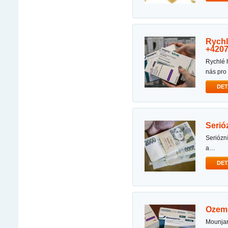
rychlé hubnutí s mounjaro, ozempic, wegovy, saxenda whatsapp:
+420
rychlé hubnutí s mounjaro, ozempic, wegovy, saxenda whatsapp: +420739192554 kontaktujte
nás pro
DET
seri
seriózní a rychlá nabídka půjčky dobrý den, s cílem pomoci vám překonat různé finanční starosti
a…
DET
oze
mounjaro 2.5mg mounjaro 5mg ozempic 2mg ozempic 1mg snadno dostupné pro expresní