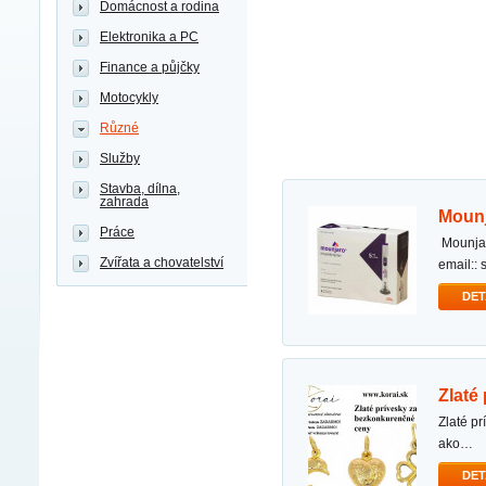
Domácnost a rodina
Elektronika a PC
Finance a půjčky
Motocykly
Různé
Služby
Stavba, dílna,
zahrada
mou
Práce
mounjaro ozempic wegovy rybelsus datum vypršení platnosti: cerven 2027. originální balení.
Zvířata a chovatelství
email::
DET
zlat
zlaté prívesky, ktoré ponúka e-shop korai sú skutočne rozmanité. pre pánov sú vhodné prívesky
ako…
DET