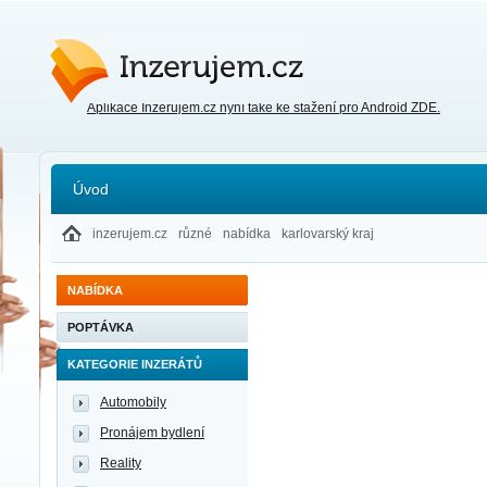
Inzerujem.cz
Aplikace Inzerujem.cz nyní také ke stažení pro Android ZDE.
Úvod
inzerujem.cz
různé
nabídka
karlovarský kraj
NABÍDKA
POPTÁVKA
KATEGORIE INZERÁTŮ
Automobily
Pronájem bydlení
Reality