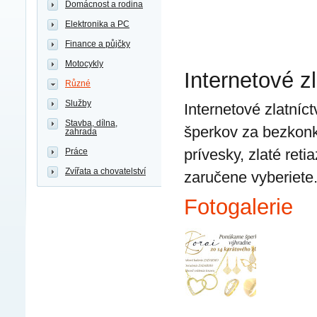
Domácnost a rodina
Elektronika a PC
Finance a půjčky
Motocykly
Internetové z
Různé
Služby
Internetové zlatní
Stavba, dílna,
šperkov za bezkonku
zahrada
prívesky, zlaté reti
Práce
Zvířata a chovatelství
zaručene vyberiete
Fotogalerie