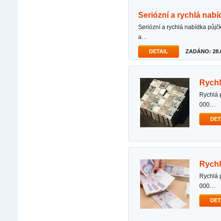
seriózní a rychlá nab
seriózní a rychlá nabídka půjčky dobrý den, s cílem pomoci vám překonat různé finanční starosti
a…
DETAIL
ZADÁNO: 28.0
rych
rychlá půjčka komukoliv v nouzi em jednotlivec, ktery nabizi penezni pujcku od 50000 do 50
000…
DET
rych
rychlá půjčka komukoliv v nouzi em jednotlivec, ktery nabizi penezni pujcku od 50000 do 50
000…
DET