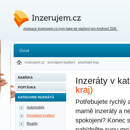
Inzerujem.cz
Aplikace Inzerujem.cz nyní také ke stažení pro Android ZDE.
Úvod
inzerujem.cz
pronájem bydlení
plzeňský kraj
NABÍDKA
Inzeráty v kat
kraj)
POPTÁVKA
KATEGORIE INZERÁTŮ
Potřebujete rychlý 
Automobily
marně inzeráty a n
Pronájem bydlení
spokojeni? Konec s 
Reality
nabídněte svou mož