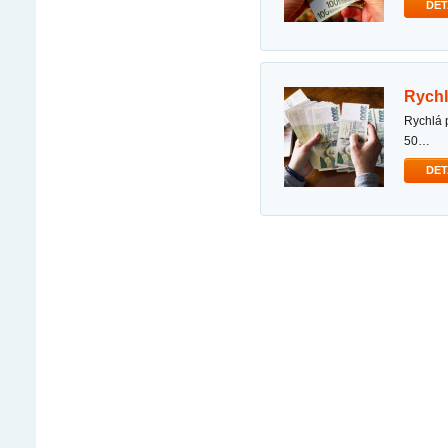
DET
rych
rychlá pùjèka komukoliv v nouzi dobrý den, jsem fyzická osoba schopná poskytovat úvìry ve výši
50…
DET