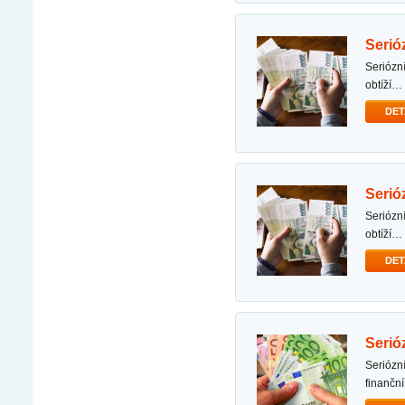
seri
seriózní nabídka půjčky dobrý den, s cílem pomoci vám překonat různé finanční starosti a bez
obtíží…
DET
seri
seriózní nabídka půjčky dobrý den, s cílem pomoci vám překonat různé finanční starosti a bez
obtíží…
DET
seri
seriózní nabídka půjčky na vánoční večírek dobrý den, abych vám pomohl překonat různé
finanční