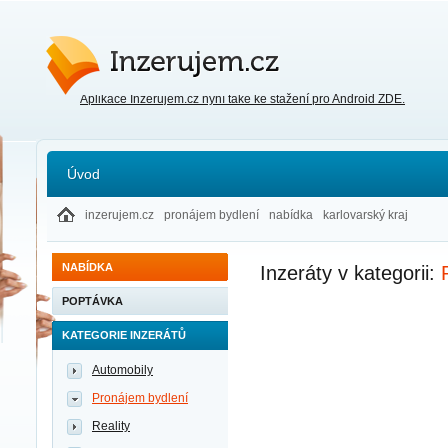
Inzerujem.cz
Aplikace Inzerujem.cz nyní také ke stažení pro Android ZDE.
Úvod
inzerujem.cz
pronájem bydlení
nabídka
karlovarský kraj
NABÍDKA
Inzeráty v kategorii:
POPTÁVKA
KATEGORIE INZERÁTŮ
Automobily
Pronájem bydlení
Reality