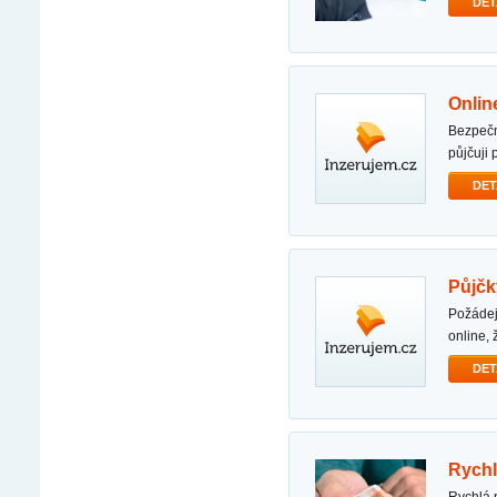
DET
onli
bezpečné a poctivé online půjčky jsem certifikovaný, seriózní, legitimní a akreditovaný věřitel.
půjčuji 
DET
půjč
požádejte o půjčku 100% online, získejte rozhodnutí za 10 minut. požádejte o půjčku 100%
online,
DET
ryc