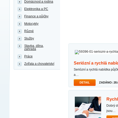
Domácnost a rodina
Elektronika a PC
Finance a půjčky
Motocykly
Různé
Služby
Stavba, dílna,
zahrada
Práce
seriózní a rychlá nab
Zvířata a chovatelství
seriózní a rychlá nabídka půjčky dobrý den, s cílem pomoci vám překonat různé finanční starosti
a…
DETAIL
ZADÁNO: 28.0
rych
dobrý den, jsem soukromý věřitel a nabízím osobní půjčky pro každého. podmínky mé půjčky
jsou…