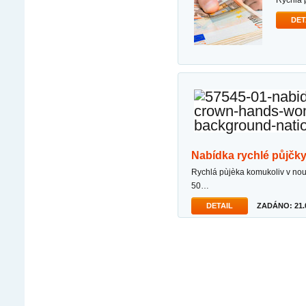
rychlá
DET
nabídka rychlé půjč
rychlá pùjèka komukoliv v nouzi dobrý den, jsem fyzická osoba schopná poskytovat úvìry ve výši
50…
DETAIL
ZADÁNO: 21.0