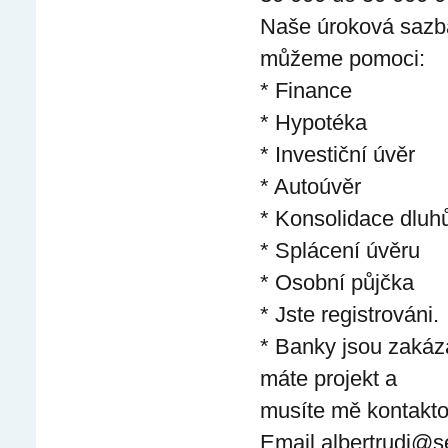
Naše úroková sazba
můžeme pomoci:
* Finance
* Hypotéka
* Investiční úvěr
* Autoúvěr
* Konsolidace dluh
* Splácení úvěru
* Osobní půjčka
* Jste registrováni.
* Banky jsou zakázá
máte projekt a
musíte mě kontakto
Email albertrudi