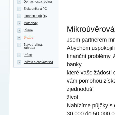
Domácnost a rodina
Elektronika a PC
Finance a půjčky
Motocykly
Mikroúvěrová 
Různé
Služby
Jsem partnerem mno
Stavba, dílna,
Abychom uspokojili 
zahrada
finanční problémy. 
Práce
Zvířata a chovatelství
banky,
které vaše žádosti 
vám pomohou získat
zjednoduší
život.
Nabízíme půjčky s d
30 000 do 50 000 0