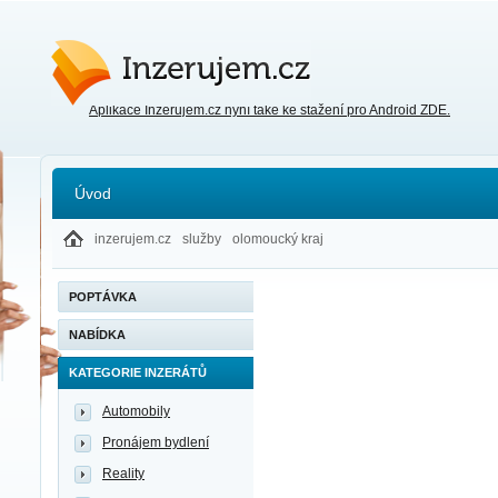
Inzerujem.cz
Aplikace Inzerujem.cz nyní také ke stažení pro Android ZDE.
Úvod
inzerujem.cz
služby
olomoucký kraj
POPTÁVKA
NABÍDKA
KATEGORIE INZERÁTŮ
Automobily
Pronájem bydlení
Reality