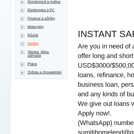
Domácnost a rodina
Elektronika a PC
Finance a půjčky
Motocykly
INSTANT SA
Různé
Služby
Are you in need o
Stavba, dílna,
offer long and shor
zahrada
USD$3000/$500,000,
Práce
Zvířata a chovatelství
loans, refinance, h
business loan, pers
and any kinds of bu
We give out loans wi
Apply now!.
(WhatsApp) numbe
sumitihomelend@g