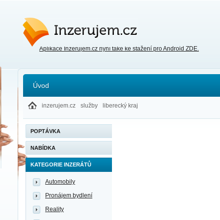
Inzerujem.cz
Aplikace Inzerujem.cz nyní také ke stažení pro Android ZDE.
Úvod
inzerujem.cz
služby
liberecký kraj
POPTÁVKA
NABÍDKA
KATEGORIE INZERÁTŮ
Automobily
Pronájem bydlení
Reality