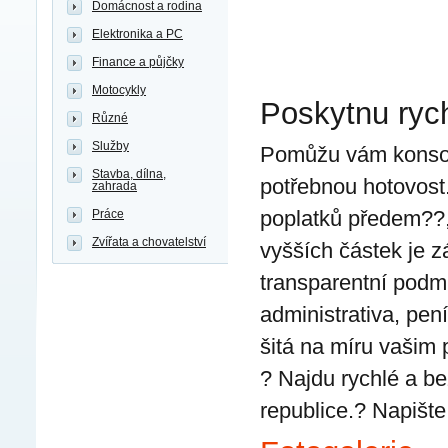
Domácnost a rodina
Elektronika a PC
Finance a půjčky
Motocykly
Poskytnu ryc
Různé
Služby
Pomůžu vám konsoli
Stavba, dílna,
potřebnou hotovost
zahrada
poplatků předem??,
Práce
Zvířata a chovatelství
vyšších částek je 
transparentní podm
administrativa, pen
šitá na míru vašim
? Najdu rychlé a be
republice.? Napišt