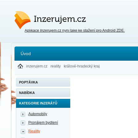
Inzerujem.cz
Aplikace Inzerujem.cz nyní také ke stažení pro Android ZDE.
Úvod
inzerujem.cz
reality
králové-hradecký kraj
POPTÁVKA
NABÍDKA
KATEGORIE INZERÁTŮ
Automobily
Pronájem bydlení
Reality