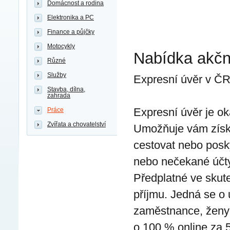
Domácnost a rodina
Elektronika a PC
Finance a půjčky
Motocykly
Nabídka akčn
Různé
Služby
Expresní úvěr v Č
Stavba, dílna,
zahrada
Expresní úvěr je o
Práce
Zvířata a chovatelství
Umožňuje vám získa
cestovat nebo pos
nebo nečekané účty:
Předplatné ve skut
příjmu. Jedná se o 
zaměstnance, ženy 
o 100 % online za 5