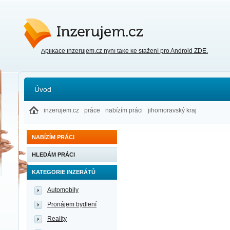
Inzerujem.cz
Aplikace Inzerujem.cz nyní také ke stažení pro Android ZDE.
Úvod
inzerujem.cz
práce
nabízím práci
jihomoravský kraj
NABÍZÍM PRÁCI
HLEDÁM PRÁCI
KATEGORIE INZERÁTŮ
Automobily
Pronájem bydlení
Reality