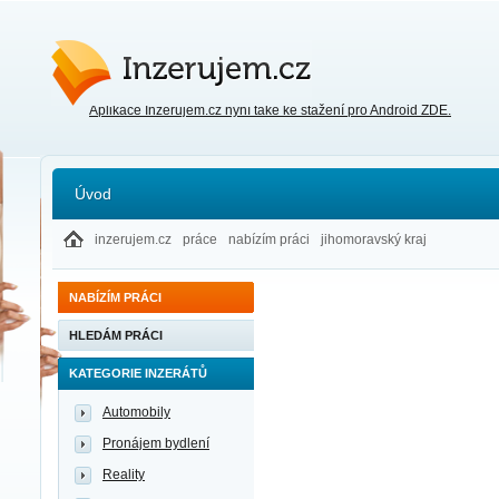
Inzerujem.cz
Aplikace Inzerujem.cz nyní také ke stažení pro Android ZDE.
Úvod
inzerujem.cz
práce
nabízím práci
jihomoravský kraj
NABÍZÍM PRÁCI
HLEDÁM PRÁCI
KATEGORIE INZERÁTŮ
Automobily
Pronájem bydlení
Reality