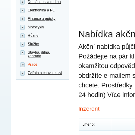
Domácnost a rodina
Elektronika a PC
Finance a půjčky
Motocykly
Nabídka akčn
Různé
Služby
Akční nabídka půj
Stavba, dílna,
Požádejte na pár kl
zahrada
okamžitou odpověď 
Práce
Zvířata a chovatelství
obdržíte e-mailem 
chcete. Prostředky
24 hodin) Více inf
Inzerent
Jméno: