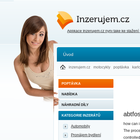
Inzerujem.cz
Aplikace Inzerujem.cz nyní také ke stažení
Úvod
inzerujem.cz
motocykly
poptávka
karl
POPTÁVKA
NABÍDKA
NÁHRADNÍ DÍLY
abtfo
KATEGORIE INZERÁTŮ
how can i
Automobily
The proce
Pronájem bydlení
controlle