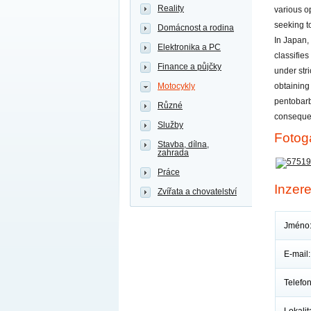
Reality
various o
seeking t
Domácnost a rodina
In Japan,
Elektronika a PC
classifies
Finance a půjčky
under str
Motocykly
obtaining
pentobarbi
Různé
consequen
Služby
Fotoga
Stavba, dílna,
zahrada
Práce
Inzere
Zvířata a chovatelství
Jméno
E-mail:
Telefon