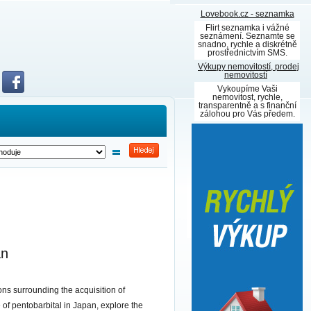
Lovebook.cz - seznamka
Flirt seznamka i vážné
seznámení. Seznamte se
snadno, rychle a diskrétně
prostřednictvím SMS.
Výkupy nemovitostí, prodej
nemovitostí
Vykoupíme Vaši
nemovitost, rychle,
transparentně a s finanční
zálohou pro Vás předem.
an
ons surrounding the acquisition of
 of pentobarbital in Japan, explore the