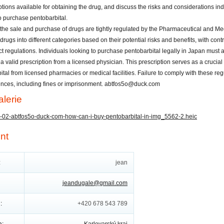
ptions available for obtaining the drug, and discuss the risks and considerations i
o purchase pentobarbital.
 the sale and purchase of drugs are tightly regulated by the Pharmaceutical and Med
 drugs into different categories based on their potential risks and benefits, with cont
ict regulations. Individuals looking to purchase pentobarbital legally in Japan must 
 a valid prescription from a licensed physician. This prescription serves as a cruci
tal from licensed pharmacies or medical facilities. Failure to comply with these reg
ces, including fines or imprisonment. abtfos5o@duck.com
lerie
nt
:
jean
jeandugale@gmail.com
:
+420 678 543 789