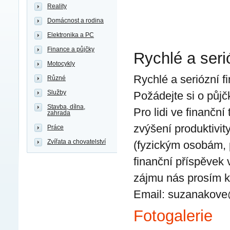
Reality
Domácnost a rodina
Elektronika a PC
Finance a půjčky
Rychlé a seri
Motocykly
Rychlé a seriózní f
Různé
Služby
Požádejte si o půjč
Stavba, dílna,
Pro lidi ve finanční
zahrada
zvýšení produktivi
Práce
Zvířata a chovatelství
(fyzickým osobám, 
finanční příspěvek
zájmu nás prosím k
Email: suzanakov
Fotogalerie