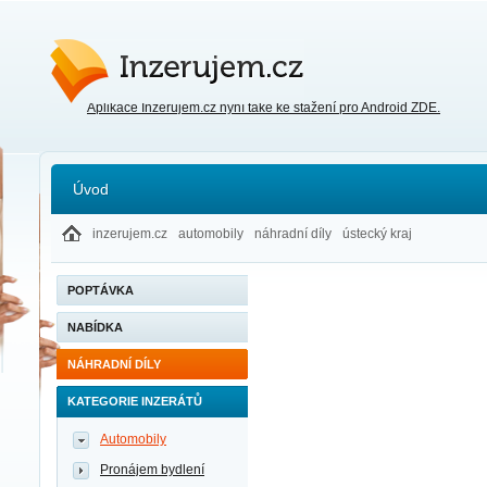
Inzerujem.cz
Aplikace Inzerujem.cz nyní také ke stažení pro Android ZDE.
Úvod
inzerujem.cz
automobily
náhradní díly
ústecký kraj
POPTÁVKA
NABÍDKA
NÁHRADNÍ DÍLY
KATEGORIE INZERÁTŮ
Automobily
Pronájem bydlení